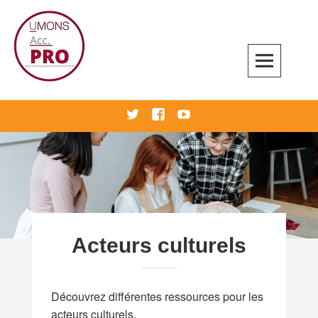
Skip
to
content
Accompagnement professionnel
twitter
Facebook
Youtube
Acteurs culturels
Découvrez différentes ressources pour les
acteurs culturels.