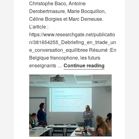
Christophe Baco, Antoine
Derobertmasure, Marie Bocquillon,
Céline Borgies et Marc Demeuse.
L’article :
https://www.researchgate.net/publicatio
n/381654255_Debriefing_en_triade_un
e_conversation_equilibree Résumé :En
Belgique francophone, les futurs
Nouvel article 
enseignants …
Continue reading