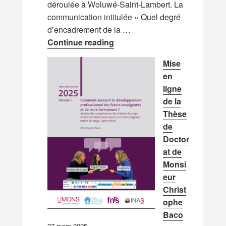
déroulée à Woluwé-Saint-Lambert. La
communication intitulée « Quel degré
d’encadrement de la …
Nouvelle communication – Jo
Continue reading
Mise
en
ligne
de la
Thèse
de
Doctor
at de
Monsi
eur
Christ
ophe
Baco
27 mars 2025