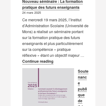
Nouveau séminaire : La formation
pratique des futurs enseignants
24 mars 2025
Ce mercredi 19 mars 2025, l’Institut
d’Administration Scolaire (Université de
Mons) a réalisé un séminaire portant
sur la formation pratique des futurs
enseignants et plus particulièrement
sur la compétence « pratique
réflexive » étant un objectif majeur …
Nouveau séminaire : La forma
Continue reading
Soute
nanc
e
publi
que
de