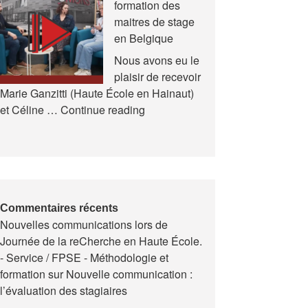
formation des
et
maitres de stage
en
en Belgique
Formation
(AREF)
Nous avons eu le
plaisir de recevoir
Marie Ganzitti (Haute École en Hainaut)
Expériences
et Céline …
Continue reading
de
la
formation
des
maitres
de
Commentaires récents
Nouvelles communications lors de
stage
Journée de la reCherche en Haute École.
en
- Service / FPSE - Méthodologie et
Belgique
formation
sur
Nouvelle communication :
l’évaluation des stagiaires