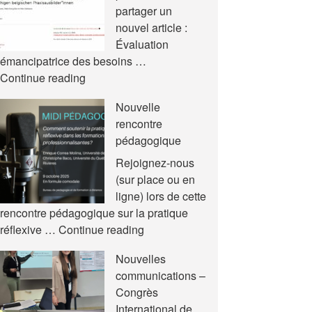
partager un
nouvel article :
Évaluation
émancipatrice des besoins …
Nouvel
Continue reading
article
Nouvelle
rencontre
pédagogique
Rejoignez-nous
(sur place ou en
ligne) lors de cette
rencontre pédagogique sur la pratique
Nouvelle
réflexive …
Continue reading
rencontre
Nouvelles
pédagogique
communications –
Congrès
International de