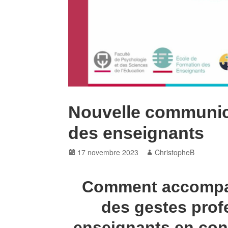
Nouvelle communicat
des enseignants
Posted
Author
17 novembre 2023
ChristopheB
on
Comment accompa
des gestes prof
enseignants en cont