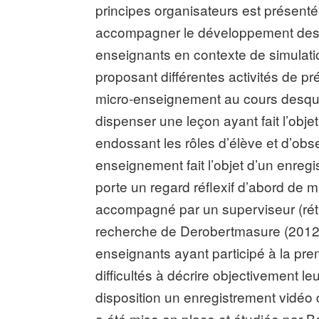
principes organisateurs est présent
accompagner le développement des g
enseignants en contexte de simulation 
proposant différentes activités de 
micro-enseignement au cours desque
dispenser une leçon ayant fait l’obje
endossant les rôles d’élève et d’ob
enseignement fait l’objet d’un enregi
porte un regard réflexif d’abord de m
accompagné par un superviseur (rétro
recherche de Derobertmasure (2012)
enseignants ayant participé à la pre
difficultés à décrire objectivement le
disposition un enregistrement vidéo d
a été mise en place et étudiée par Bo