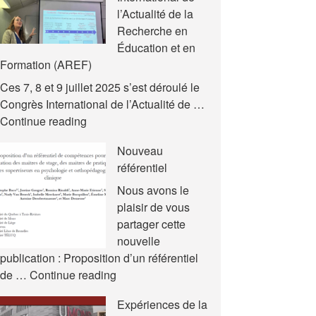
l’Actualité de la
Recherche en
Éducation et en
Formation (AREF)
Ces 7, 8 et 9 juillet 2025 s’est déroulé le
Congrès International de l’Actualité de …
Nouvelles
Continue reading
communications
Nouveau
–
référentiel
Congrès
International
Nous avons le
de
plaisir de vous
l’Actualité
partager cette
de
nouvelle
la
publication : Proposition d’un référentiel
Recherche
Nouveau
de …
Continue reading
en
référentiel
Expériences de la
Éducation