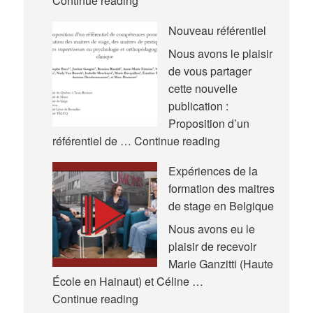
Continue reading
communications
Nouveau référentiel
–
Congrès
Nous avons le plaisir
International
de vous partager
de
cette nouvelle
l’Actualité
publication :
de
Proposition d’un
la
Nouveau
référentiel de …
Continue reading
Recherche
référentiel
Expériences de la
en
formation des maitres
Éducation
de stage en Belgique
et
en
Nous avons eu le
Formation
plaisir de recevoir
(AREF)
Marie Ganzitti (Haute
École en Hainaut) et Céline …
Expériences
Continue reading