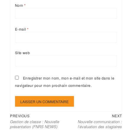
Nom
*
E-mail
*
Site web
Enregistrer mon nom, mon e-mail et mon site dans le
navigateur pour mon prochain commentaire.
Previous
Next
Navigation
PREVIOUS
NEXT
Gestion de classe : Nouvelle
Nouvelle communication :
post:
post:
de
présentation (FNRS NEWS)
l’évaluation des stagiaires
l’article