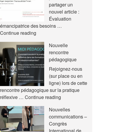
partager un
nouvel article :
Évaluation
émancipatrice des besoins …
Nouvel
Continue reading
article
Nouvelle
rencontre
pédagogique
Rejoignez-nous
(sur place ou en
ligne) lors de cette
rencontre pédagogique sur la pratique
Nouvelle
réflexive …
Continue reading
rencontre
Nouvelles
pédagogique
communications –
Congrès
International de