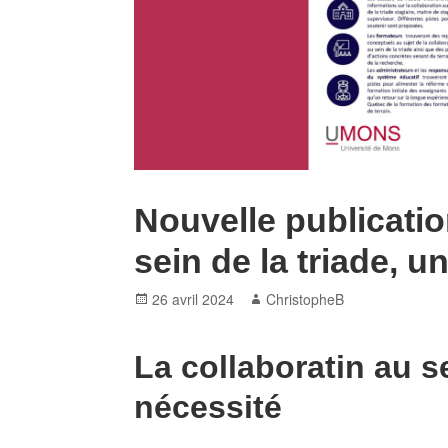
Nouvelle publicatio
sein de la triade, u
Posted
Author
26 avril 2024
ChristopheB
on
La collaboratin au se
nécessité