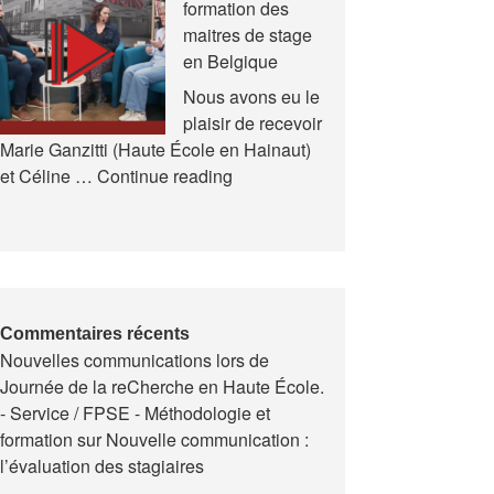
formation des
et
maitres de stage
en
en Belgique
Formation
(AREF)
Nous avons eu le
plaisir de recevoir
Marie Ganzitti (Haute École en Hainaut)
Expériences
et Céline …
Continue reading
de
la
formation
des
maitres
de
Commentaires récents
Nouvelles communications lors de
stage
Journée de la reCherche en Haute École.
en
- Service / FPSE - Méthodologie et
Belgique
formation
sur
Nouvelle communication :
l’évaluation des stagiaires