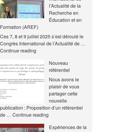
l’Actualité de la
Recherche en
Éducation et en
Formation (AREF)
Ces 7, 8 et 9 juillet 2025 s’est déroulé le
Congrès International de l’Actualité de …
Nouvelles
Continue reading
communications
Nouveau
–
référentiel
Congrès
International
Nous avons le
de
plaisir de vous
l’Actualité
partager cette
de
nouvelle
la
publication : Proposition d’un référentiel
Recherche
Nouveau
de …
Continue reading
en
référentiel
Expériences de la
Éducation