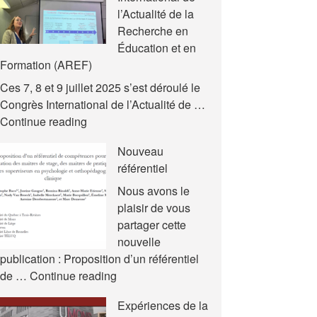
l’Actualité de la
Recherche en
Éducation et en
Formation (AREF)
Ces 7, 8 et 9 juillet 2025 s’est déroulé le
Congrès International de l’Actualité de …
Nouvelles
Continue reading
communications
Nouveau
–
référentiel
Congrès
International
Nous avons le
de
plaisir de vous
l’Actualité
partager cette
de
nouvelle
la
publication : Proposition d’un référentiel
Recherche
Nouveau
de …
Continue reading
en
référentiel
Expériences de la
Éducation