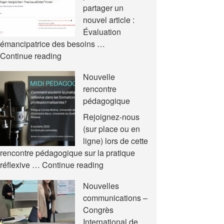
partager un
nouvel article :
Évaluation
émancipatrice des besoins …
Nouvel
Continue reading
article
Nouvelle
rencontre
pédagogique
Rejoignez-nous
(sur place ou en
ligne) lors de cette
rencontre pédagogique sur la pratique
Nouvelle
réflexive …
Continue reading
rencontre
Nouvelles
pédagogique
communications –
Congrès
International de