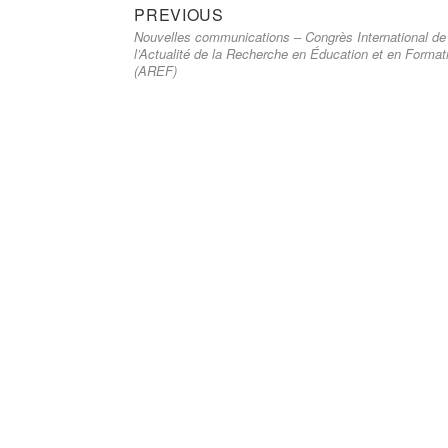
Previous
Navigation
PREVIOUS
Nouvelles communications – Congrès International de
post:
de
l’Actualité de la Recherche en Éducation et en Format
(AREF)
l’article