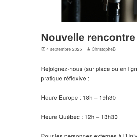
Nouvelle rencontr
Posted
Author
4 septembre 2025
ChristopheB
on
Rejoignez-nous (sur place ou en lign
pratique réflexive :
Heure Europe : 18h – 19h30
Heure Québec : 12h – 13h30
Pour les personnes externes à l’Uni