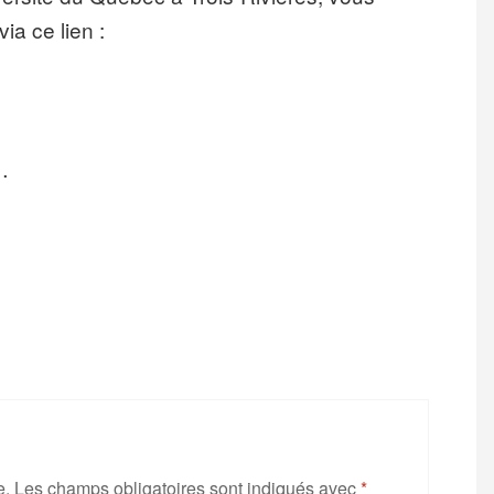
a ce lien :
…
e.
Les champs obligatoires sont indiqués avec
*