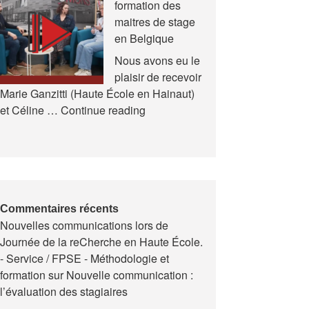
formation des
et
maitres de stage
en
en Belgique
Formation
(AREF)
Nous avons eu le
plaisir de recevoir
Marie Ganzitti (Haute École en Hainaut)
Expériences
et Céline …
Continue reading
de
la
formation
des
maitres
de
Commentaires récents
Nouvelles communications lors de
stage
Journée de la reCherche en Haute École.
en
- Service / FPSE - Méthodologie et
Belgique
formation
sur
Nouvelle communication :
l’évaluation des stagiaires