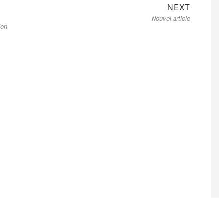
Next
NEXT
Nouvel article
post:
ion