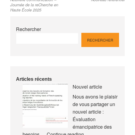
post:
post:
de
Journée de la reCherche en
l’article
Haute École 2025
Rechercher
RECHERCHER
Articles récents
Nouvel article
Nous avons le plaisir
de vous partager un
nouvel article :
Évaluation
émancipatrice des
Nouvel
besoins …
Continue reading