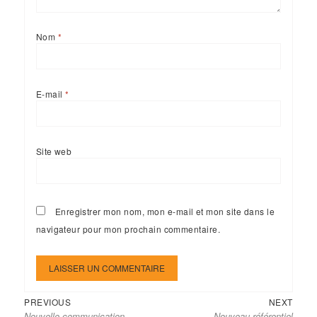
Nom
*
E-mail
*
Site web
Enregistrer mon nom, mon e-mail et mon site dans le
navigateur pour mon prochain commentaire.
Previous
Next
Navigation
PREVIOUS
NEXT
Nouvelle communication –
Nouveau référentiel