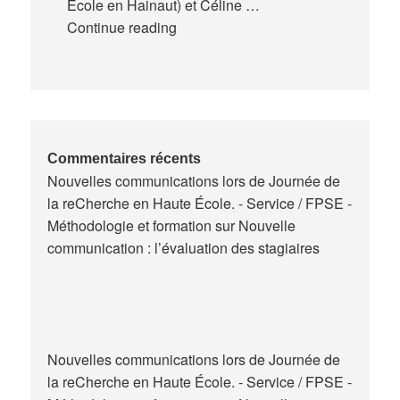
École en Hainaut) et Céline …
Expériences
Continue reading
de
la
formation
des
maitres
de
Commentaires récents
Nouvelles communications lors de Journée de
stage
la reCherche en Haute École. - Service / FPSE -
en
Méthodologie et formation
sur
Nouvelle
Belgique
communication : l’évaluation des stagiaires
Nouvelles communications lors de Journée de
la reCherche en Haute École. - Service / FPSE -