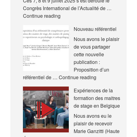
Ces 7, 8 et 9 juillet 2025 s’est déroulé le
Congrès International de l’Actualité de …
Nouvelles
Continue reading
communications
Nouveau référentiel
–
Congrès
Nous avons le plaisir
International
de vous partager
de
cette nouvelle
l’Actualité
publication :
de
Proposition d’un
la
Nouveau
référentiel de …
Continue reading
Recherche
référentiel
Expériences de la
en
formation des maitres
Éducation
de stage en Belgique
et
en
Nous avons eu le
Formation
plaisir de recevoir
(AREF)
Marie Ganzitti (Haute