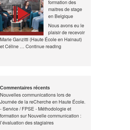
formation des
et
maitres de stage
en
en Belgique
Formation
(AREF)
Nous avons eu le
plaisir de recevoir
Marie Ganzitti (Haute École en Hainaut)
Expériences
et Céline …
Continue reading
de
la
formation
des
maitres
de
Commentaires récents
Nouvelles communications lors de
stage
Journée de la reCherche en Haute École.
en
- Service / FPSE - Méthodologie et
Belgique
formation
sur
Nouvelle communication :
l’évaluation des stagiaires