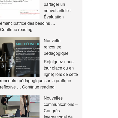
partager un
nouvel article :
Évaluation
émancipatrice des besoins …
Nouvel
Continue reading
article
Nouvelle
rencontre
pédagogique
Rejoignez-nous
(sur place ou en
ligne) lors de cette
rencontre pédagogique sur la pratique
Nouvelle
réflexive …
Continue reading
rencontre
Nouvelles
pédagogique
communications –
Congrès
International de