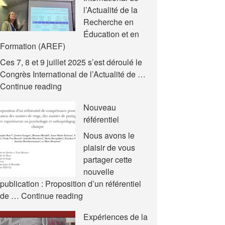
l’Actualité de la
Recherche en
Éducation et en
Formation (AREF)
Ces 7, 8 et 9 juillet 2025 s’est déroulé le
Congrès International de l’Actualité de …
Nouvelles
Continue reading
communications
Nouveau
–
référentiel
Congrès
International
Nous avons le
de
plaisir de vous
l’Actualité
partager cette
de
nouvelle
la
publication : Proposition d’un référentiel
Recherche
Nouveau
de …
Continue reading
en
référentiel
Expériences de la
Éducation