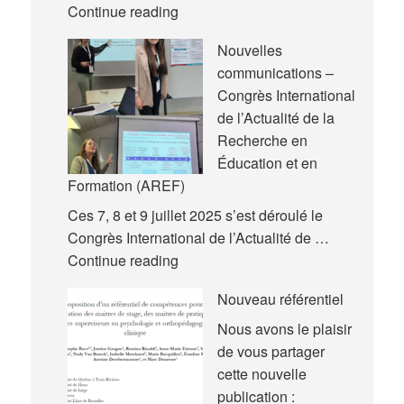
Nouvelle
Continue reading
rencontre
Nouvelles
pédagogique
communications –
Congrès International
de l’Actualité de la
Recherche en
Éducation et en
Formation (AREF)
Ces 7, 8 et 9 juillet 2025 s’est déroulé le
Congrès International de l’Actualité de …
Nouvelles
Continue reading
communications
Nouveau référentiel
–
Congrès
Nous avons le plaisir
International
de vous partager
de
cette nouvelle
l’Actualité
publication :