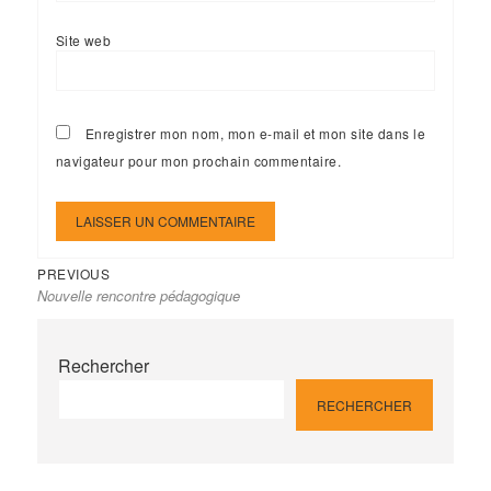
Site web
Enregistrer mon nom, mon e-mail et mon site dans le
navigateur pour mon prochain commentaire.
Previous
Navigation
PREVIOUS
Nouvelle rencontre pédagogique
post:
de
l’article
Rechercher
RECHERCHER