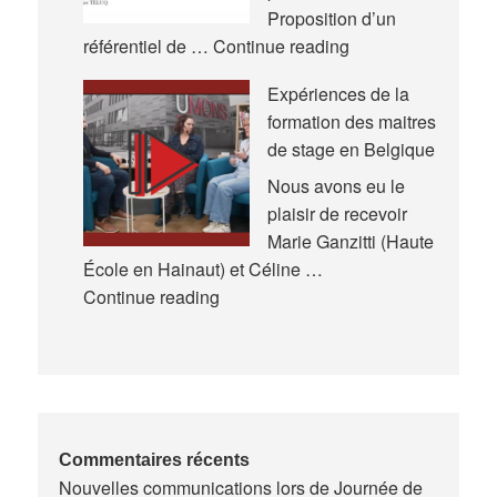
de
Proposition d’un
la
Nouveau
référentiel de …
Continue reading
Recherche
référentiel
Expériences de la
en
formation des maitres
Éducation
de stage en Belgique
et
en
Nous avons eu le
Formation
plaisir de recevoir
(AREF)
Marie Ganzitti (Haute
École en Hainaut) et Céline …
Expériences
Continue reading
de
la
formation
des
maitres
de
Commentaires récents
Nouvelles communications lors de Journée de
stage