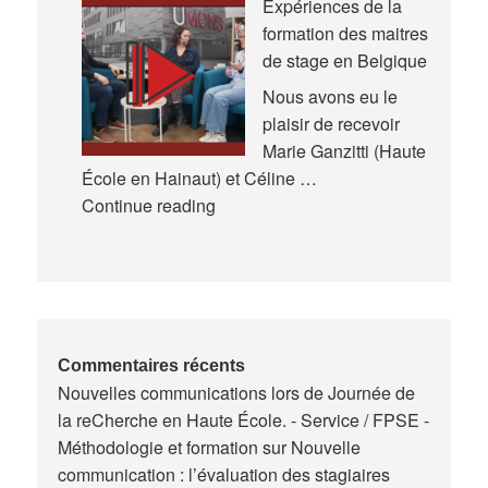
Expériences de la
en
formation des maitres
Éducation
de stage en Belgique
et
en
Nous avons eu le
Formation
plaisir de recevoir
(AREF)
Marie Ganzitti (Haute
École en Hainaut) et Céline …
Expériences
Continue reading
de
la
formation
des
maitres
de
Commentaires récents
Nouvelles communications lors de Journée de
stage
la reCherche en Haute École. - Service / FPSE -
en
Méthodologie et formation
sur
Nouvelle
Belgique
communication : l’évaluation des stagiaires