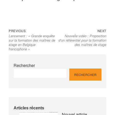
Previous
Next
Navigation
PREVIOUS
NEXT
Lancement : « Grande enquête
Nouvelle vidéo : Proposition
post:
post:
de
sur la formation des maîtres de
d’un référentiel pour la formation
l’article
stage en Belgique
des maîtres de stage
francophone »
Rechercher
RECHERCHER
Articles récents
Nouvel article