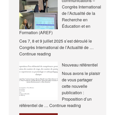
communications –
Congrès International
de l’Actualité de la
Recherche en
Éducation et en
Formation (AREF)
Ces 7, 8 et 9 juillet 2025 s’est déroulé le
Congrès International de l’Actualité de …
Nouvelles
Continue reading
communications
Nouveau référentiel
–
Congrès
Nous avons le plaisir
International
de vous partager
de
cette nouvelle
l’Actualité
publication :
de
Proposition d’un
la
Nouveau
référentiel de …
Continue reading
Recherche
référentiel