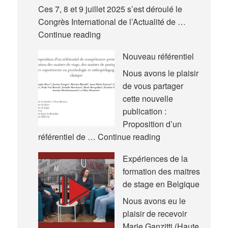
Ces 7, 8 et 9 juillet 2025 s’est déroulé le
Congrès International de l’Actualité de …
Nouvelles
Continue reading
communications
Nouveau référentiel
–
Congrès
Nous avons le plaisir
International
de vous partager
de
cette nouvelle
l’Actualité
publication :
de
Proposition d’un
la
Nouveau
référentiel de …
Continue reading
Recherche
référentiel
Expériences de la
en
formation des maitres
Éducation
de stage en Belgique
et
en
Nous avons eu le
Formation
plaisir de recevoir
(AREF)
Marie Ganzitti (Haute