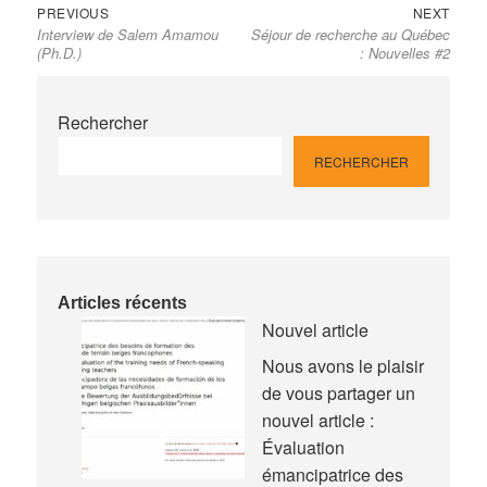
Previous
Next
Navigation
PREVIOUS
NEXT
Interview de Salem Amamou
Séjour de recherche au Québec
post:
post:
de
(Ph.D.)
: Nouvelles #2
l’article
Rechercher
RECHERCHER
Articles récents
Nouvel article
Nous avons le plaisir
de vous partager un
nouvel article :
Évaluation
émancipatrice des