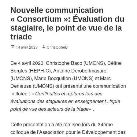
Nouvelle communication
« Consortium »: Évaluation du
stagiaire, le point de vue de la
triade
Posted
Author
14 avril 2023
ChristopheB
on
Ce 4 avril 2023, Christophe Baco (UMONS), Céline
Borgies (HEPH-C), Antoine Derobertmasure
(UMONS), Marie Bocquillon (UMONS) et Marc
Demeuse (UMONS) ont présenté une communication
intitulée : «
Continuités et ruptures lors des
évaluations des stagiaires en enseignement : triple
point de vue des acteurs de la triade
« .
Cette présentation a été réalisée lors du 34ème
colloque de l’Association pour le Développement des