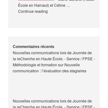
École en Hainaut) et Céline …
Expériences
Continue reading
de
la
formation
des
maitres
de
Commentaires récents
Nouvelles communications lors de Journée de
stage
la reCherche en Haute École. - Service / FPSE -
en
Méthodologie et formation
sur
Nouvelle
Belgique
communication : l’évaluation des stagiaires
Nouvelles communications lors de Journée de
la reCherche en Haute École. - Service / FPSE -