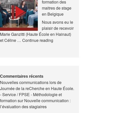
formation des
et
maitres de stage
en
en Belgique
Formation
(AREF)
Nous avons eu le
plaisir de recevoir
Marie Ganzitti (Haute École en Hainaut)
Expériences
et Céline …
Continue reading
de
la
formation
des
maitres
de
Commentaires récents
Nouvelles communications lors de
stage
Journée de la reCherche en Haute École.
en
- Service / FPSE - Méthodologie et
Belgique
formation
sur
Nouvelle communication :
l’évaluation des stagiaires