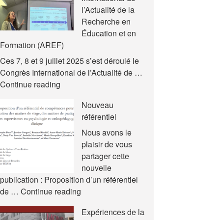
l’Actualité de la
Recherche en
Éducation et en
Formation (AREF)
Ces 7, 8 et 9 juillet 2025 s’est déroulé le
Congrès International de l’Actualité de …
Nouvelles
Continue reading
communications
Nouveau
–
référentiel
Congrès
International
Nous avons le
de
plaisir de vous
l’Actualité
partager cette
de
nouvelle
la
publication : Proposition d’un référentiel
Recherche
Nouveau
de …
Continue reading
en
référentiel
Expériences de la
Éducation