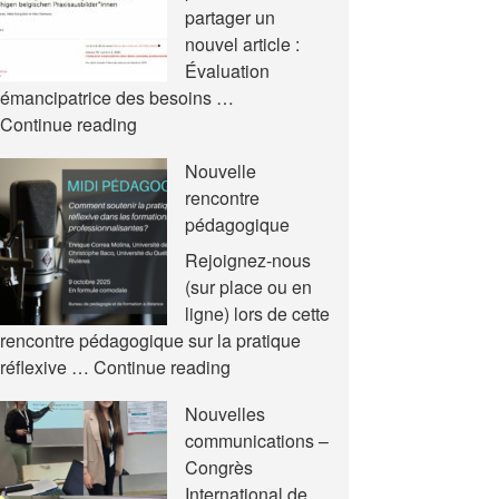
partager un
nouvel article :
Évaluation
émancipatrice des besoins …
Nouvel
Continue reading
article
Nouvelle
rencontre
pédagogique
Rejoignez-nous
(sur place ou en
ligne) lors de cette
rencontre pédagogique sur la pratique
Nouvelle
réflexive …
Continue reading
rencontre
Nouvelles
pédagogique
communications –
Congrès
International de