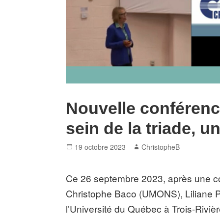
Nouvelle conférence
sein de la triade, u
Posted
Author
19 octobre 2023
ChristopheB
on
Ce 26 septembre 2023, après une co
Christophe Baco (UMONS), Liliane P
l’Université du Québec à Trois-Riviè