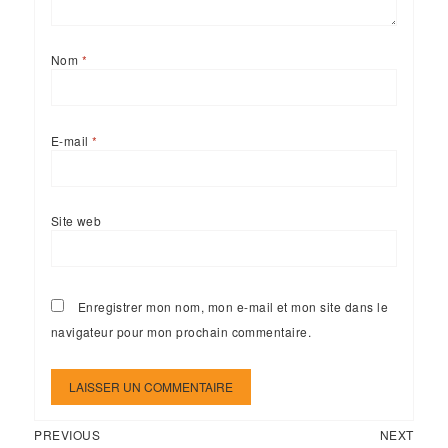
Nom
*
E-mail
*
Site web
Enregistrer mon nom, mon e-mail et mon site dans le
navigateur pour mon prochain commentaire.
Previous
Next
Navigation
PREVIOUS
NEXT