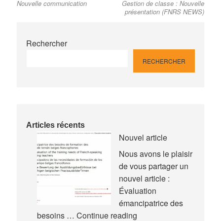
Nouvelle communication
Gestion de classe : Nouvelle
post:
post:
de
présentation (FNRS NEWS)
l’article
Rechercher
RECHERCHER
Articles récents
Nouvel article
Nous avons le plaisir
de vous partager un
nouvel article :
Évaluation
émancipatrice des
Nouvel
besoins …
Continue reading