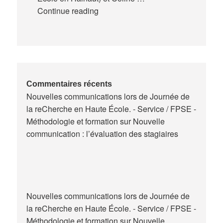
Expériences
Continue reading
de
la
formation
des
maitres
de
Commentaires récents
Nouvelles communications lors de Journée de
stage
la reCherche en Haute École. - Service / FPSE -
en
Méthodologie et formation
sur
Nouvelle
Belgique
communication : l’évaluation des stagiaires
Nouvelles communications lors de Journée de
la reCherche en Haute École. - Service / FPSE -
Méthodologie et formation
sur
Nouvelle