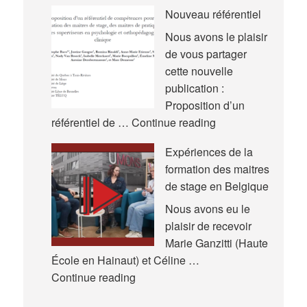
communications
Nouveau référentiel
–
Congrès
Nous avons le plaisir
International
de vous partager
de
cette nouvelle
l’Actualité
publication :
de
Proposition d’un
la
Nouveau
référentiel de …
Continue reading
Recherche
référentiel
Expériences de la
en
formation des maitres
Éducation
de stage en Belgique
et
en
Nous avons eu le
Formation
plaisir de recevoir
(AREF)
Marie Ganzitti (Haute
École en Hainaut) et Céline …
Expériences
Continue reading
de