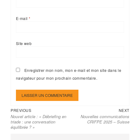
E-mail
*
Site web
Enregistrer mon nom, mon e-mail et mon site dans le
navigateur pour mon prochain commentaire.
Previous
Next
Navigation
PREVIOUS
NEXT
Nouvel article : « Débriefing en
Nouvelles communications
post:
post:
de
triade : une conversation
CRIFPE 2025 – Suisse
l’article
équilibrée ? »