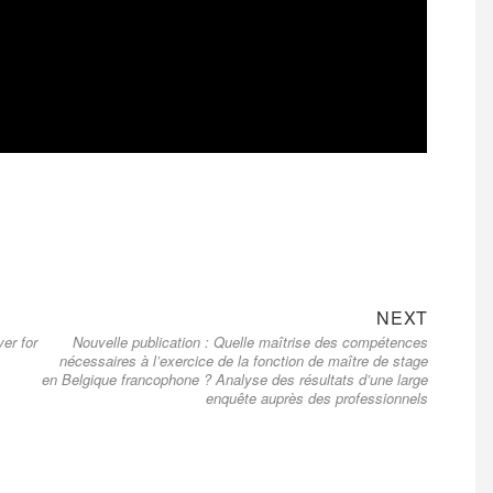
Next
NEXT
er for
Nouvelle publication : Quelle maîtrise des compétences
post:
nécessaires à l’exercice de la fonction de maître de stage
en Belgique francophone ? Analyse des résultats d’une large
enquête auprès des professionnels