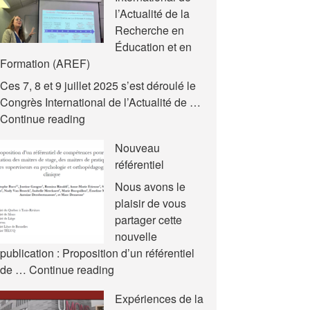
l’Actualité de la
Recherche en
Éducation et en
Formation (AREF)
Ces 7, 8 et 9 juillet 2025 s’est déroulé le
Congrès International de l’Actualité de …
Nouvelles
Continue reading
communications
Nouveau
–
référentiel
Congrès
International
Nous avons le
de
plaisir de vous
l’Actualité
partager cette
de
nouvelle
la
publication : Proposition d’un référentiel
Recherche
Nouveau
de …
Continue reading
en
référentiel
Expériences de la
Éducation