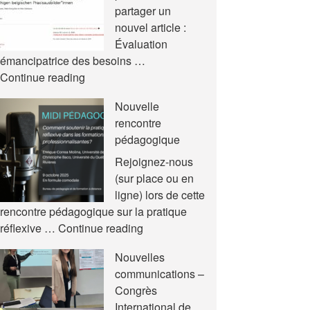
partager un
nouvel article :
Évaluation
émancipatrice des besoins …
Nouvel
Continue reading
article
Nouvelle
rencontre
pédagogique
Rejoignez-nous
(sur place ou en
ligne) lors de cette
rencontre pédagogique sur la pratique
Nouvelle
réflexive …
Continue reading
rencontre
Nouvelles
pédagogique
communications –
Congrès
International de