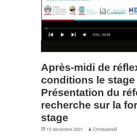
Après-midi de réfle
conditions le stage 
Présentation du réfé
recherche sur la fo
stage
Posted
Author
15 décembre 2021
ChristopheB
on