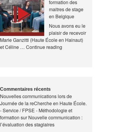
formation des
et
maitres de stage
en
en Belgique
Formation
(AREF)
Nous avons eu le
plaisir de recevoir
Marie Ganzitti (Haute École en Hainaut)
Expériences
et Céline …
Continue reading
de
la
formation
des
maitres
de
Commentaires récents
Nouvelles communications lors de
stage
Journée de la reCherche en Haute École.
en
- Service / FPSE - Méthodologie et
Belgique
formation
sur
Nouvelle communication :
l’évaluation des stagiaires