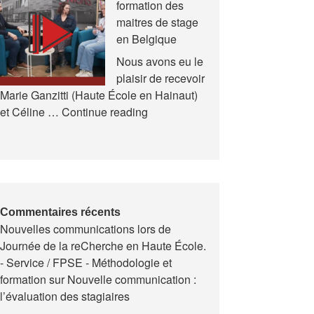
formation des
et
maitres de stage
en
en Belgique
Formation
(AREF)
Nous avons eu le
plaisir de recevoir
Marie Ganzitti (Haute École en Hainaut)
Expériences
et Céline …
Continue reading
de
la
formation
des
maitres
de
Commentaires récents
Nouvelles communications lors de
stage
Journée de la reCherche en Haute École.
en
- Service / FPSE - Méthodologie et
Belgique
formation
sur
Nouvelle communication :
l’évaluation des stagiaires