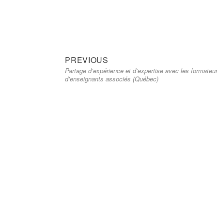
Previous
Navigation
PREVIOUS
Partage d’expérience et d’expertise avec les formateu
post:
de
d’enseignants associés (Québec)
l’article