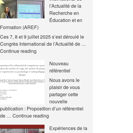
l’Actualité de la
Recherche en
Éducation et en
Formation (AREF)
Ces 7, 8 et 9 juillet 2025 s’est déroulé le
Congrès International de l’Actualité de …
Nouvelles
Continue reading
communications
Nouveau
–
référentiel
Congrès
International
Nous avons le
de
plaisir de vous
l’Actualité
partager cette
de
nouvelle
la
publication : Proposition d’un référentiel
Recherche
Nouveau
de …
Continue reading
en
référentiel
Expériences de la
Éducation