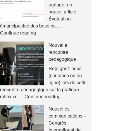
partager un
nouvel article :
Évaluation
émancipatrice des besoins …
Nouvel
Continue reading
article
Nouvelle
rencontre
pédagogique
Rejoignez-nous
(sur place ou en
ligne) lors de cette
rencontre pédagogique sur la pratique
Nouvelle
réflexive …
Continue reading
rencontre
Nouvelles
pédagogique
communications –
Congrès
International de