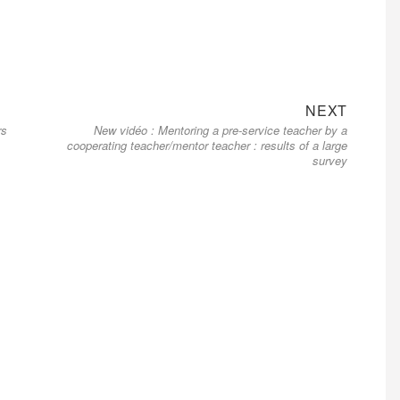
Next
NEXT
rs
New vidéo : Mentoring a pre-service teacher by a
post:
cooperating teacher/mentor teacher : results of a large
survey