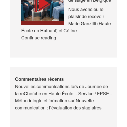
et
en
Nous avons eu le
Formation
plaisir de recevoir
(AREF)
Marie Ganzitti (Haute
École en Hainaut) et Céline …
Expériences
Continue reading
de
la
formation
des
maitres
de
Commentaires récents
Nouvelles communications lors de Journée de
stage
la reCherche en Haute École. - Service / FPSE -
en
Méthodologie et formation
sur
Nouvelle
Belgique
communication : l’évaluation des stagiaires