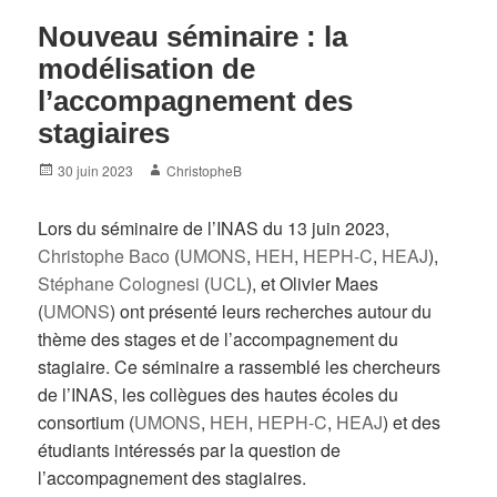
Nouveau séminaire : la
modélisation de
l’accompagnement des
stagiaires
Posted
Author
30 juin 2023
ChristopheB
on
Lors du séminaire de l’INAS du 13 juin 2023,
Christophe Baco
(
UMONS
,
HEH
,
HEPH-C
,
HEAJ
),
Stéphane Colognesi
(
UCL
), et Olivier Maes
(
UMONS
) ont présenté leurs recherches autour du
thème des stages et de l’accompagnement du
stagiaire. Ce séminaire a rassemblé les chercheurs
de l’INAS, les collègues des hautes écoles du
consortium (
UMONS
,
HEH
,
HEPH-C
,
HEAJ
) et des
étudiants intéressés par la question de
l’accompagnement des stagiaires.