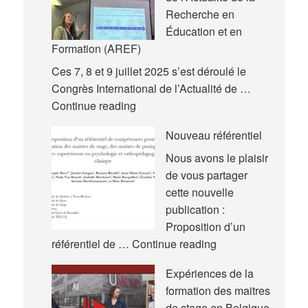
Recherche en
Éducation et en
Formation (AREF)
Ces 7, 8 et 9 juillet 2025 s’est déroulé le
Congrès International de l’Actualité de …
Nouvelles
Continue reading
communications
Nouveau référentiel
–
Congrès
Nous avons le plaisir
International
de vous partager
de
cette nouvelle
l’Actualité
publication :
de
Proposition d’un
la
Nouveau
référentiel de …
Continue reading
Recherche
référentiel
Expériences de la
en
formation des maitres
Éducation
de stage en Belgique