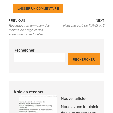
Previous
Next
Navigation
PREVIOUS
NEXT
Reportage : la formation des
Nouveau café de l’INAS #15
post:
post:
de
maitres de stage et des
l’article
superviseurs au Québec
Rechercher
RECHERCHER
Articles récents
Nouvel article
Nous avons le plaisir
de vous partager un