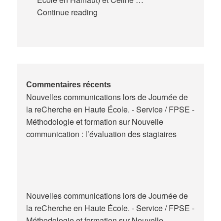
Expériences
Continue reading
de
la
formation
des
maitres
de
Commentaires récents
Nouvelles communications lors de Journée de
stage
la reCherche en Haute École. - Service / FPSE -
en
Méthodologie et formation
sur
Nouvelle
Belgique
communication : l’évaluation des stagiaires
Nouvelles communications lors de Journée de
la reCherche en Haute École. - Service / FPSE -
Méthodologie et formation
sur
Nouvelle