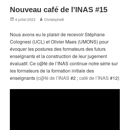
Nouveau café de l’INAS #15
Posted
Author
4 juillet 2023
ChristopheB
on
Nous avons eu le plaisir de recevoir Stéphane
Colognesi (UCL) et Olivier Maes (UMONS) pour
évoquer les postures des formateurs des futurs
enseignants et la construction de leur jugement
évaluatif. Ce c@fé de l’INAS continue notre série sur
les formateurs de la formation initiale des
enseignants (
c@fé de l’INAS
#2 ;
café de l’INAS
#12)