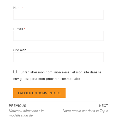
Nom
*
E-mail
*
Site web
Enregistrer mon nom, mon e-mail et mon site dans le
navigateur pour mon prochain commentaire.
Previous
Next
Navigation
PREVIOUS
NEXT
Nouveau séminaire : la
Notre article est dans le Top 5
post:
post:
de
modélisation de