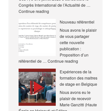
Congrès International de l’Actualité de …
Nouvelles
Continue reading
communications
Nouveau référentiel
–
Congrès
Nous avons le plaisir
International
de vous partager
de
cette nouvelle
l’Actualité
publication :
de
Proposition d’un
la
Nouveau
référentiel de …
Continue reading
Recherche
référentiel
Expériences de la
en
formation des maitres
Éducation
de stage en Belgique
et
en
Nous avons eu le
Formation
plaisir de recevoir
(AREF)
Marie Ganzitti (Haute
École en Hainaut) et Céline …